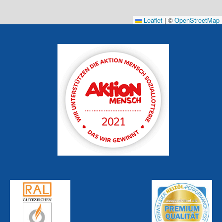
Leaflet
|
©
OpenStreetMap