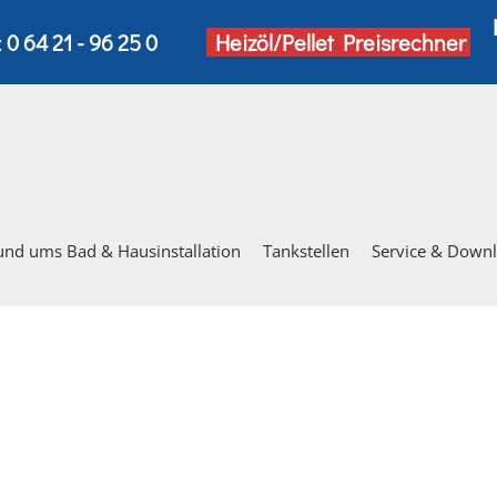
:
0 64 21 - 96 25 0
Heizöl/Pellet Preisrechner
und ums Bad & Hausinstallation
Tankstellen
Service & Down